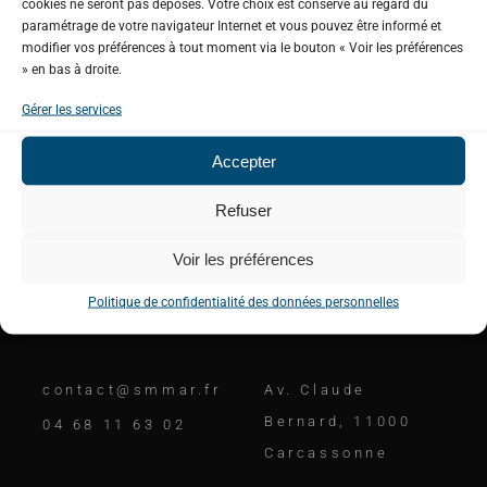
cookies ne seront pas déposés. Votre choix est conservé au regard du
paramétrage de votre navigateur Internet et vous pouvez être informé et
modifier vos préférences à tout moment via le bouton « Voir les préférences
» en bas à droite.
Gérer les services
Accepter
Unis pour une gestion équilibrée de notre
ressource en eau.
Refuser
Voir les préférences
Politique de confidentialité des données personnelles
Contactez-nous
Adresse
contact@smmar.fr
Av. Claude
Bernard, 11000
04 68 11 63 02
Carcassonne