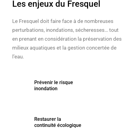
Les enjeux du Fresquel
Le Fresquel doit faire face à de nombreuses
perturbations, inondations, sécheresses… tout
en prenant en considération la préservation des
milieux aquatiques et la gestion concertée de
l’eau.
Prévenir le risque
Prévenir le risque
inondation
inondation
Restaurer la
Restaurer la
continuité écologique
continuité écologique