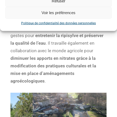
solutions de protection adaptées
.
Refuser
Voir les préférences
Sensibiliser et accompagner
Politique de confidentialité des données personnelles
Le Syndicat sensibilise la population aux bons
gestes pour
entretenir la ripisylve et préserver
la qualité de l’eau
. Il travaille également en
collaboration avec le monde agricole pour
diminuer les apports en nitrates grâce à la
modification des pratiques culturales et la
mise en place d’aménagements
agroécologiques
.