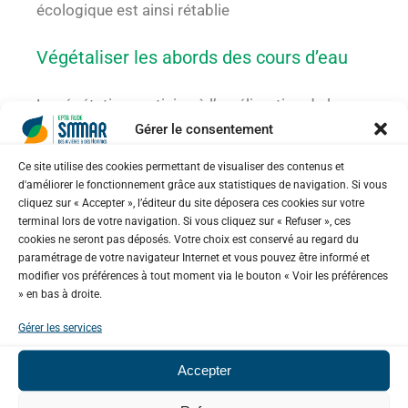
écologique est ainsi rétablie
Végétaliser les abords des cours d’eau
La végétation participe à l’amélioration de la
Gérer le consentement
qualité de l’eau, à la préservation de la
biodiversité et permet de limiter l’érosion des
Ce site utilise des cookies permettant de visualiser des contenus et
sols. En favorisant la
plantation de haies en
d'améliorer le fonctionnement grâce aux statistiques de navigation. Si vous
cliquez sur « Accepter », l’éditeur du site déposera ces cookies sur votre
zones agricoles
, le projet
Fresqu’haie
participe
terminal lors de votre navigation. Si vous cliquez sur « Refuser », ces
également à la libre circulation des espèces.
cookies ne seront pas déposés. Votre choix est conservé au regard du
paramétrage de votre navigateur Internet et vous pouvez être informé et
modifier vos préférences à tout moment via le bouton « Voir les préférences
Etudier les mécanismes des inondations
» en bas à droite.
Gérer les services
Des études sont menées par le Syndicat afin de
mieux
comprendre le fonctionnement des
Accepter
inondations
sur le territoire et de
définir des