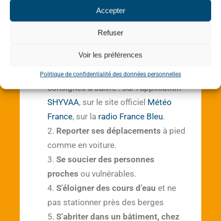
Accepter
Pour nous protéger et devenir acteur de
notre propre sécurité face au risque
Refuser
d’inondation, les
bons comportements
sont à adopter en cas de fortes pluies
:
Voir les préférences
S’informer
pour connaître les
Politique de confidentialité des données personnelles
consignes à suivre : sur l’application
SHYVAA
, sur le site officiel
Météo
France
, sur la
radio France Bleu
.
Reporter ses déplacements
à pied
comme en voiture.
Se soucier des personnes
proches
ou vulnérables.
S’éloigner des cours d’eau
et ne
pas stationner près des berges
S’abriter dans un bâtiment, chez