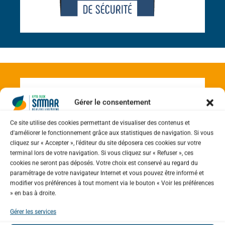
PENDANT L’INONDATION
Gérer le consentement
En cas de montée importante du niveau
Ce site utilise des cookies permettant de visualiser des contenus et
des cours d’eau, le Préfet (Protection
d'améliorer le fonctionnement grâce aux statistiques de navigation. Si vous
civile) envoie aux maires des bassins
cliquez sur « Accepter », l’éditeur du site déposera ces cookies sur votre
terminal lors de votre navigation. Si vous cliquez sur « Refuser », ces
versants un message vocal de vigilance
cookies ne seront pas déposés. Votre choix est conservé au regard du
ou d’alerte. Les maires transmettent à la
paramétrage de votre navigateur Internet et vous pouvez être informé et
modifier vos préférences à tout moment via le bouton « Voir les préférences
population l’information et les consignes
» en bas à droite.
et prennent les mesures de protection
Gérer les services
immédiates.