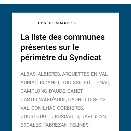
LES COMMUNES
La liste des communes
présentes sur le
périmètre du Syndicat
ALBAS, ALBIERES, ARQUETTES-EN-VAL,
AURIAC, BIZANET, BOUISSE, BOUTENAC,
CAMPLONG-D’AUDE, CANET,
CASTELNAU-D’AUDE, CAUNETTES-EN-
VAL, CONILHAC-CORBIERES,
COUSTOUGE, CRUSCADES, DAVEJEAN,
ESCALES, FABREZAN, FELINES-