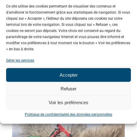
L’objectif est d’évaluer l’impact que peuvent
Ce site utilise des cookies permettant de visualiser des contenus et
d'améliorer le fonctionnement grâce aux statistiques de navigation. Si vous
avoir ces ouvrages sur la quantité d’eau
cliquez sur « Accepter », l’éditeur du site déposera ces cookies sur votre
présente dans les rivières.
terminal lors de votre navigation. Si vous cliquez sur « Refuser », ces
cookies ne seront pas déposés. Votre choix est conservé au regard du
Gérer la végétation
paramétrage de votre navigateur Internet et vous pouvez être informé et
modifier vos préférences à tout moment via le bouton « Voir les préférences
» en bas à droite.
La ripisylve participe au bon fonctionnement du
Gérer les services
cours d’eau et à la protection contre les
inondations. Pour préserver ces services tout en
Accepter
garantissant la sécurité des populations, le
Refuser
Syndicat est engagé dans un important
programme pluriannuel de restauration de la
Voir les préférences
ripisylve.
Politique de confidentialité des données personnelles