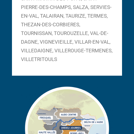
PIERRE-DES-CHAMPS, SALZA, SERVIES-
EN-VAL, TALAIRAN, TAURIZE, TERMES,
THEZAN-DES-CORBIERES,
TOURNISSAN, TOUROUZELLE, VAL-DE-
DAGNE, VIGNEVIEILLE, VILLAR-EN-VAL,
VILLEDAIGNE, VILLEROUGE-TERMENES,
VILLETRITOULS