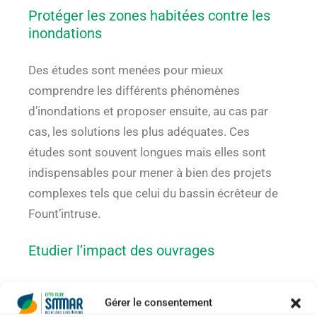
Protéger les zones habitées contre les
inondations
Des études sont menées pour mieux
comprendre les différents phénomènes
d’inondations et proposer ensuite, au cas par
cas, les solutions les plus adéquates. Ces
études sont souvent longues mais elles sont
indispensables pour mener à bien des projets
complexes tels que celui du bassin écrêteur de
Fount’intruse.
Etudier l’impact des ouvrages
Le Syndicat mène des études sur des seuils et
Gérer le consentement
prises d’eau situés en amont du bassin versant.