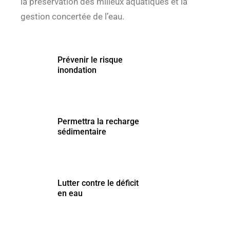
la préservation des milieux aquatiques et la
gestion concertée de l’eau.
Prévenir le risque
Prévenir le risque
inondation
inondation
Permettra la recharge
Permettra la recharge
sédimentaire
sédimentaire
Lutter contre le déficit
Lutter contre le déficit
en eau
en eau