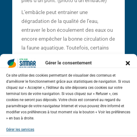
piles d’un pont.
(photo d’un embacle)
L’embâcle peut entrainer une
dégradation de la qualité de l’eau,
entraver le bon écoulement des eaux ou
encore empêcher la bonne circulation de
la faune aquatique. Toutefois, certains
embâcles servent de lieu de vie pour la
Gérer le consentement
faune et favorisent donc la biodiversité.
La gestion des embâcles consiste donc
Ce site utilise des cookies permettant de visualiser des contenus et
d'améliorer le fonctionnement grâce aux statistiques de navigation. Si vous
à enlever certains obstacles importants
cliquez sur « Accepter », l’éditeur du site déposera ces cookies sur votre
à l’écoulement de l’eau.
Ces programmes
terminal lors de votre navigation. Si vous cliquez sur « Refuser », ces
cookies ne seront pas déposés. Votre choix est conservé au regard du
de gestion de la ripisylve sont co-financé
paramétrage de votre navigateur Internet et vous pouvez être informé et
par
l’
Agence de l’eau Rhône Méditerranée
modifier vos préférences à tout moment via le bouton « Voir les préférences
Corse
et
le
Département de l’Aude
.
» en bas à droite.
Gérer les services