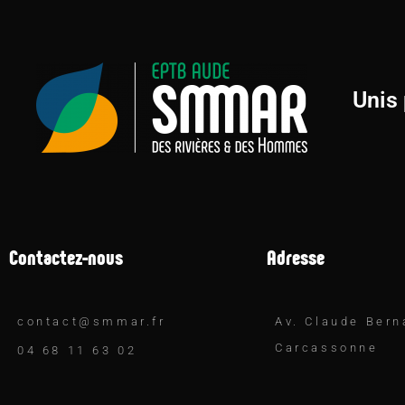
Unis 
Contactez-nous
Adresse
contact@smmar.fr
Av. Claude Bern
Carcassonne
04 68 11 63 02