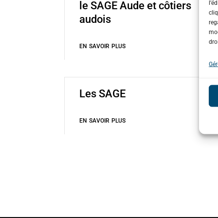
l’é
le SAGE Aude et côtiers
cli
audois
reg
mod
dro
EN SAVOIR PLUS
Gér
Les SAGE
EN SAVOIR PLUS