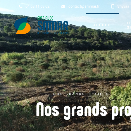
04 68 11 63 02
contact@smmar.fr
Shyvaa
L
ACCUEIL
S
N
N
N
N
N
NOS GRANDS PROJETS
Nos grands pro
N