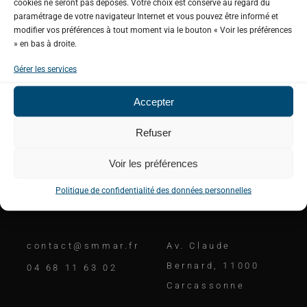
cookies ne seront pas déposés. Votre choix est conservé au regard du
paramétrage de votre navigateur Internet et vous pouvez être informé et
modifier vos préférences à tout moment via le bouton « Voir les préférences
» en bas à droite.
Gérer les services
Accepter
Unis pour une gestion équilibrée de notre
ressource en eau.
Refuser
Voir les préférences
Politique de confidentialité des données personnelles
Contactez-nous
Adresse
contact@smmar.fr
Av. Claude
Bernard, 11000
04 68 11 63 02
Carcassonne