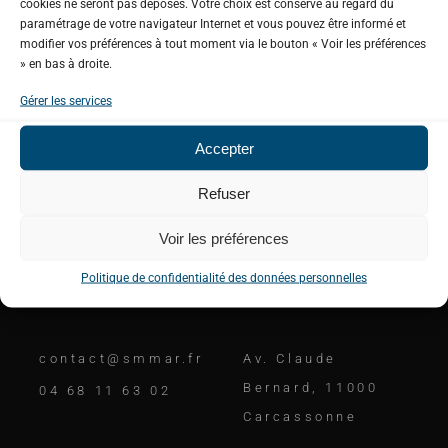
cookies ne seront pas déposés. Votre choix est conservé au regard du
paramétrage de votre navigateur Internet et vous pouvez être informé et
modifier vos préférences à tout moment via le bouton « Voir les préférences
» en bas à droite.
Gérer les services
Accepter
Unis pour une gestion équilibrée de notre
ressource en eau.
Refuser
Voir les préférences
Politique de confidentialité des données personnelles
Contactez-nous
Adresse
contact@smmar.fr
Av. Claude
Bernard, 11000
04 68 11 63 02
Carcassonne