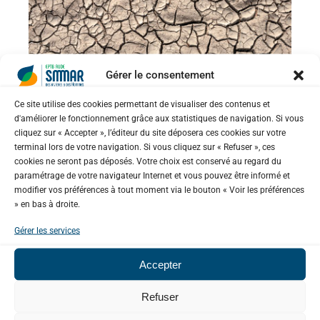
Gérer le consentement
Ce site utilise des cookies permettant de visualiser des contenus et
d'améliorer le fonctionnement grâce aux statistiques de navigation. Si vous
cliquez sur « Accepter », l’éditeur du site déposera ces cookies sur votre
terminal lors de votre navigation. Si vous cliquez sur « Refuser », ces
GESTION DE LA RESSOURCE EN EAU
cookies ne seront pas déposés. Votre choix est conservé au regard du
La sécheresse sur le bassin
paramétrage de votre navigateur Internet et vous pouvez être informé et
versant
modifier vos préférences à tout moment via le bouton « Voir les préférences
» en bas à droite.
Gérer les services
EN SAVOIR PLUS
Accepter
0
LIKES
Refuser