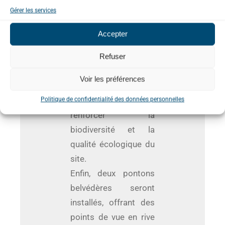
Gérer les services
compléter la rangée
existante de
Accepter
micocouliers
conservée sur l’ancien
Refuser
camping. En aval, la
Voir les préférences
ripisylve sera
densifiée pour
Politique de confidentialité des données personnelles
renforcer la
biodiversité et la
qualité écologique du
site.
Enfin, deux pontons
belvédères seront
installés, offrant des
points de vue en rive