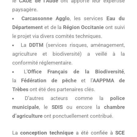
le
CAUE de l’Aude
ont apporté leur expertise
paysagère.
Carcassonne Agglo
, les services
Eau du
Département
et de la
Région Occitanie
ont suivi
le projet via divers comités techniques.
La
DDTM
(services risques, aménagement,
agriculture et biodiversité) a veillé à la
conformité réglementaire.
L’
Office Français de la Biodiversité
,
la
Fédération de pêche
et l’
AAPPMA de
Trèbes
ont été des partenaires clés.
D’autres acteurs comme la
police
municipale
, le
SDIS
ou encore la
chambre
d’agriculture
ont ponctuellement contribué.
La
conception technique
a été confiée à
SCE