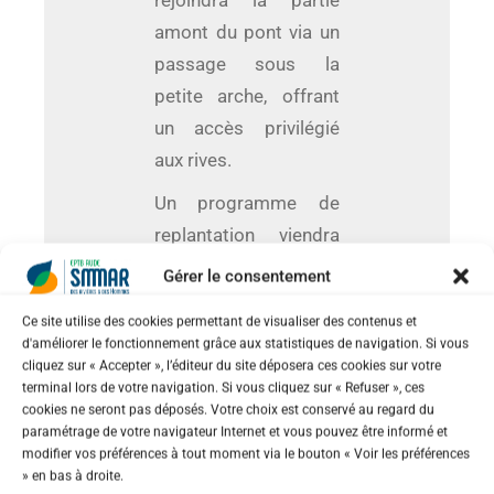
rejoindra la partie
amont du pont via un
passage sous la
petite arche, offrant
un accès privilégié
aux rives.
Un programme de
replantation viendra
enrichir cet
Gérer le consentement
aménagement. Des
Ce site utilise des cookies permettant de visualiser des contenus et
chênes verts et des
d'améliorer le fonctionnement grâce aux statistiques de navigation. Si vous
micocouliers seront
cliquez sur « Accepter », l’éditeur du site déposera ces cookies sur votre
terminal lors de votre navigation. Si vous cliquez sur « Refuser », ces
plantés le long du
cookies ne seront pas déposés. Votre choix est conservé au regard du
chemin de LaLande,
paramétrage de votre navigateur Internet et vous pouvez être informé et
modifier vos préférences à tout moment via le bouton « Voir les préférences
tandis qu’une « forêt
» en bas à droite.
alluviale » (5) viendra