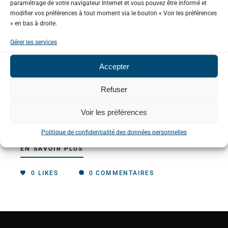
paramétrage de votre navigateur Internet et vous pouvez être informé et
modifier vos préférences à tout moment via le bouton « Voir les préférences
» en bas à droite.
ACTUALITÉS
/
GESTION DE LA RESSOURCE
Gérer les services
EN EAU
/
SIAH CORBIÈRES MARITIMES
/
SMAC
/
SMAH FRESQUEL
/
SMAH HAUTE
Accepter
VALLÉE DE L'AUDE
/
SMDA
/
SMMAR
/
Refuser
SYNDICAT BERRE RIEU
/
SYNDICAT
ORBIEU-JOURRES
Voir les préférences
La sécheresse hivernale
Politique de confidentialité des données personnelles
EN SAVOIR PLUS
0
LIKES
0 COMMENTAIRES