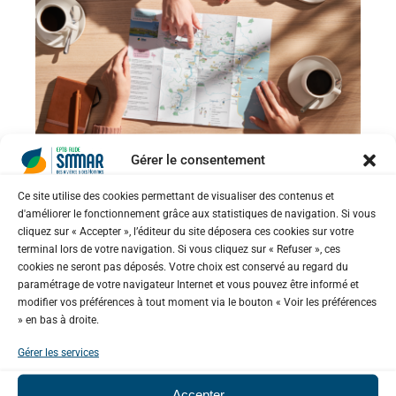
Gérer le consentement
Ce site utilise des cookies permettant de visualiser des contenus et
ACTUALITÉS
/
GESTION DE LA RESSOURCE
d'améliorer le fonctionnement grâce aux statistiques de navigation. Si vous
cliquez sur « Accepter », l’éditeur du site déposera ces cookies sur votre
EN EAU
/
GRAND PUBLIC
/
terminal lors de votre navigation. Si vous cliquez sur « Refuser », ces
SENSIBILISATION ET FORMATION
/
SMMAR
cookies ne seront pas déposés. Votre choix est conservé au regard du
paramétrage de votre navigateur Internet et vous pouvez être informé et
/
SUPPORTS DE COMMUNICATION
modifier vos préférences à tout moment via le bouton « Voir les préférences
Hydro GéoCarte du Bassin
» en bas à droite.
Versant de l’Aude, de la Berre et
Gérer les services
du Rieu
Accepter