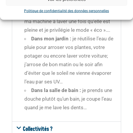
j’installe des mousseurs sur mes
Politique de confidentialité des données personnelles
robinets; je lance mon lave vaisselle ou
ma machine à laver une fois qu’elle est
pleine et je privilégie le mode « éco »….
Dans mon jardin :
je réutilise l’eau de
pluie pour arroser vos plantes, votre
potager ou encore laver votre voiture;
j’arrose de bon matin ou le soir afin
d’éviter que le soleil ne vienne évaporer
l’eau par ses UV…
Dans la salle de bain :
je prends une
douche plutôt qu’un bain, je coupe l’eau
quand je me lave les dents…
Collectivités ?