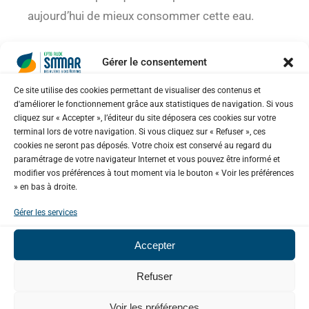
aujourd’hui de mieux consommer cette eau.
Gérer le consentement
EN SAVOIR PLUS
Ce site utilise des cookies permettant de visualiser des contenus et
d'améliorer le fonctionnement grâce aux statistiques de navigation. Si vous
cliquez sur « Accepter », l’éditeur du site déposera ces cookies sur votre
Adoptons les bons comportements
terminal lors de votre navigation. Si vous cliquez sur « Refuser », ces
cookies ne seront pas déposés. Votre choix est conservé au regard du
Soumis ou non à des mesures de restrictions,
paramétrage de votre navigateur Internet et vous pouvez être informé et
modifier vos préférences à tout moment via le bouton « Voir les préférences
chacun d’entre nous peut adopter les bons
» en bas à droite.
réflexes pour économiser l’eau.
Gérer les services
Particuliers ?
Accepter
Refuser
Dans la cuisine :
je bois l’eau du
robinet; j’évite de laisser couler l’eau;
Voir les préférences