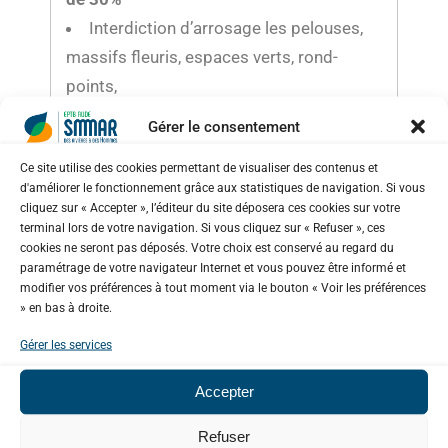
Interdiction d’arrosage les pelouses,
massifs fleuris, espaces verts, rond-
points,
Interdiction totale de nettoyage des
Gérer le consentement
façades
, toitures, trottoirs…
Ce site utilise des cookies permettant de visualiser des contenus et
Limitation de l’
arrosage des potagers
d'améliorer le fonctionnement grâce aux statistiques de navigation. Si vous
jardins de 11h à 18h
cliquez sur « Accepter », l’éditeur du site déposera ces cookies sur votre
terminal lors de votre navigation. Si vous cliquez sur « Refuser », ces
Interdiction de laver son véhicule et
cookies ne seront pas déposés. Votre choix est conservé au regard du
engin nautique
en dehors des
paramétrage de votre navigateur Internet et vous pouvez être informé et
installations professionnelles de lavage
modifier vos préférences à tout moment via le bouton « Voir les préférences
» en bas à droite.
pouvant justifier d’un système de
recyclage de l’eau
Gérer les services
…
liste non exhaustive découvrez
Accepter
l’annexe portant sur les restrictions
Refuser